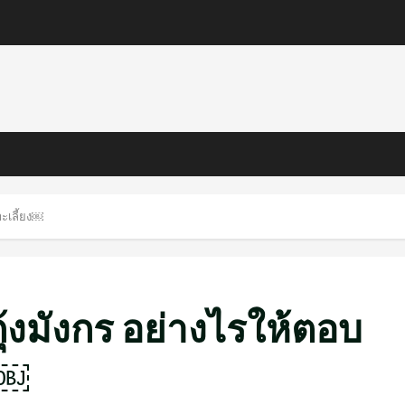
ะเลี้ยง￼
้งมังกร อย่างไรให้ตอบ
ง￼